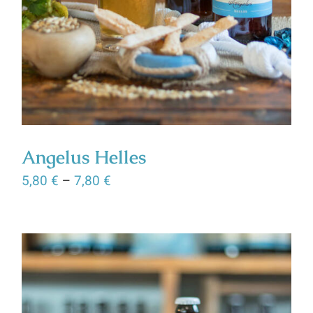
Angelus Helles
5,80
€
–
7,80
€