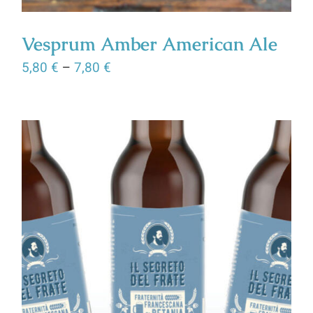
Vesprum Amber American Ale
5,80
€
–
7,80
€