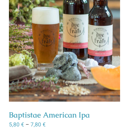
Baptistae American Ipa
5,80
€
–
7,80
€